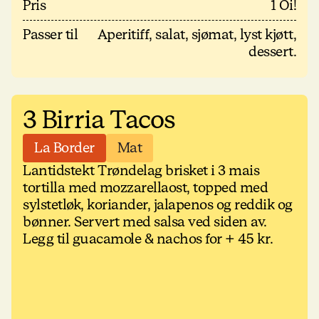
Pris
1 Oi!
Passer til
Aperitiff, salat, sjømat, lyst kjøtt,
dessert.
3 Birria Tacos
La Border
Mat
Lantidstekt Trøndelag brisket i 3 mais
tortilla med mozzarellaost, topped med
sylstetløk, koriander, jalapenos og reddik og
bønner. Servert med salsa ved siden av.
Legg til guacamole & nachos for + 45 kr.