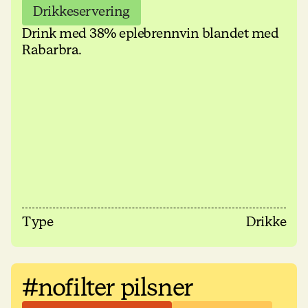
Drikkeservering
Drink med 38% eplebrennvin blandet med
Rabarbra.
Type
Drikke
#nofilter pilsner