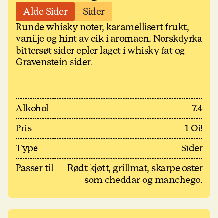
Alde Sider
Sider
Runde whisky noter, karamellisert frukt,
vanilje og hint av eik i aromaen. Norskdyrka
bittersøt sider epler laget i whisky fat og
Gravenstein sider.
Alkohol
7.4
Pris
1 Oi!
Type
Sider
Passer til
Rødt kjøtt, grillmat, skarpe oster
som cheddar og manchego.