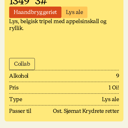
1349 "3#
Haandbryggeriet
Lys ale
Lys, belgisk tripel med appelsinskall og
ryllik.
Collab
Alkohol
9
Pris
1 Oi!
Type
Lys ale
Passer til
Ost. Sjømat Krydrete retter