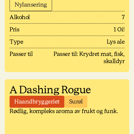
Nylansering
Alkohol
7
Pris
1 Oi!
Type
Lys ale
Passer til
Passer til: Krydret mat, fisk,
skalldyr
A Dashing Rogue
Haandbryggeriet
Surøl
Rødlig, kompleks aroma av frukt og funk.