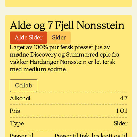
Alde og 7 Fjell Nonsstein
Alde Sider
Sider
Laget av 100% pur fersk presset jus av
mødne Discovery og Summerred eple fra
vakker Hardanger Nonsstein er let fersk
med medium sødme.
Collab
Alkohol
4.7
Pris
1 Oi!
Type
Sider
Passer til
Passer til fisk, lys kjøtt og til