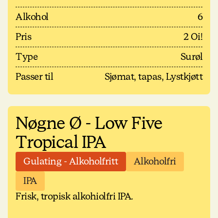
Alkohol
6
Pris
2 Oi!
Type
Surøl
Passer til
Sjømat, tapas, Lystkjøtt
Nøgne Ø - Low Five
Tropical IPA
Gulating - Alkoholfritt
Alkoholfri
IPA
Frisk, tropisk alkohiolfri IPA.