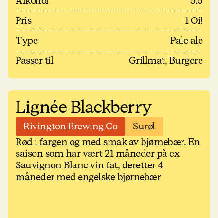
Alkohol
5.5
Pris
1 Oi!
Type
Pale ale
Passer til
Grillmat, Burgere
Lignée Blackberry
Rivington Brewing Co
Surøl
Rød i fargen og med smak av bjørnebær. En
saison som har vært 21 måneder på ex
Sauvignon Blanc vin fat, deretter 4
måneder med engelske bjørnebær