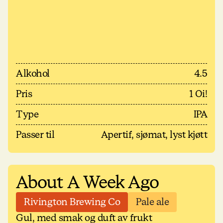
Alkohol
4.5
Pris
1 Oi!
Type
IPA
Passer til
Apertif, sjømat, lyst kjøtt
About A Week Ago
Rivington Brewing Co
Pale ale
Gul, med smak og duft av frukt