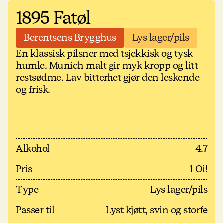
1895 Fatøl
Berentsens Brygghus
Lys lager/pils
En klassisk pilsner med tsjekkisk og tysk
humle. Munich malt gir myk kropp og litt
restsødme. Lav bitterhet gjør den leskende
og frisk.
Alkohol
4.7
Pris
1 Oi!
Type
Lys lager/pils
Passer til
Lyst kjøtt, svin og storfe