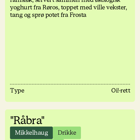
yoghurt fra Røros, toppet med ville vekster,
tang og sprø potet fra Frosta
Type
Oi!-rett
"Råbra"
Mikkelhaug
Drikke