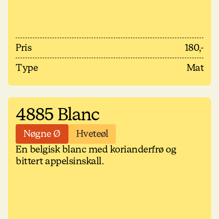
Pris
180,-
Type
Mat
4885 Blanc
Nøgne Ø
Hveteøl
En belgisk blanc med korianderfrø og
bittert appelsinskall.