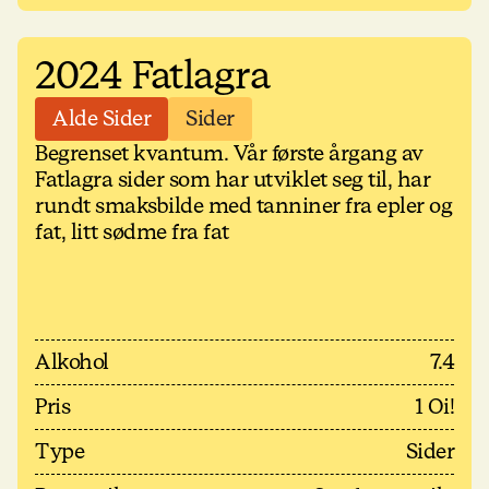
2024 Fatlagra
Alde Sider
Sider
Begrenset kvantum. Vår første årgang av
Fatlagra sider som har utviklet seg til, har
rundt smaksbilde med tanniner fra epler og
fat, litt sødme fra fat
Alkohol
7.4
Pris
1 Oi!
Type
Sider