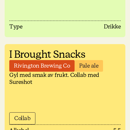
Type
Drikke
I Brought Snacks
Rivington Brewing Co
Pale ale
Gyl med smak av frukt. Collab med
Sureshot
Collab