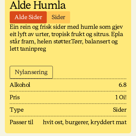
Alde Humla
Alde Sider
Sider
Ein rein og frisk sider med humle som gjev
eit lyft av urter, tropisk frukt og sitrus. Epla
står fram, helen støtter.Tørr, balansert og
lett taninpreg
Nylansering
Alkohol
6.8
Pris
1 Oi!
Type
Sider
Passer til
hvit ost, burgerer, kryddert mat