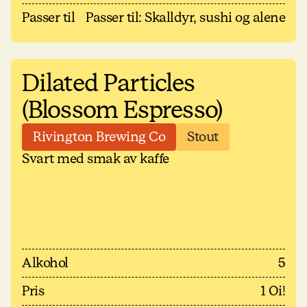
Passer til
Passer til: Skalldyr, sushi og alene
Dilated Particles
(Blossom Espresso)
Rivington Brewing Co
Stout
Svart med smak av kaffe
Alkohol
5
Pris
1 Oi!