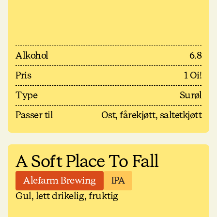
Alkohol
6.8
Pris
1 Oi!
Type
Surøl
Passer til
Ost, fårekjøtt, saltetkjøtt
A Soft Place To Fall
Alefarm Brewing
IPA
Gul, lett drikelig, fruktig