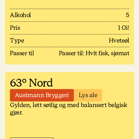
Alkohol
5
Pris
1 Oi!
Type
Hveteøl
Passer til
Passer til: Hvit fisk, sjømat
63° Nord
Austmann Bryggeri
Lys ale
Gylden, lett søtlig og med balansert belgisk
gjær.