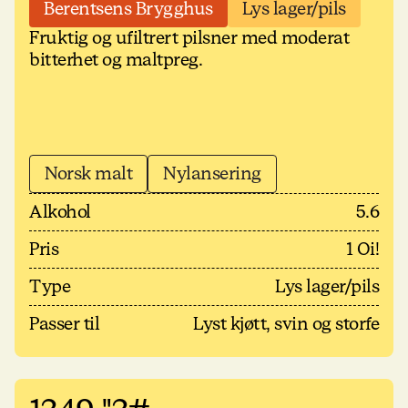
Berentsens Brygghus
Lys lager/pils
Fruktig og ufiltrert pilsner med moderat
bitterhet og maltpreg.
Norsk malt
Nylansering
Alkohol
5.6
Pris
1 Oi!
Type
Lys lager/pils
Passer til
Lyst kjøtt, svin og storfe