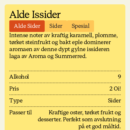
Alde Issider
Alde Sider
Sider
Spesial
Intense noter av kraftig karamell, plomme,
tørket steinfrukt og bakt eple dominerer
aromaen av denne dypt gylne issideren
laga av Aroma og Summerred.
Alkohol
9
Pris
2 Oi!
Type
Sider
Passer til
Kraftige oster, tørket frukt og
desserter. Perfekt som avslutning
på et god måltid.