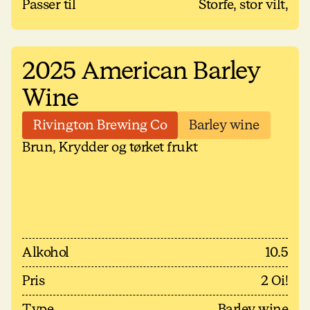
Passer til
Storfe, stor vilt,
2025 American Barley
Wine
Rivington Brewing Co
Barley wine
Brun, Krydder og tørket frukt
Alkohol
10.5
Pris
2 Oi!
Type
Barley wine