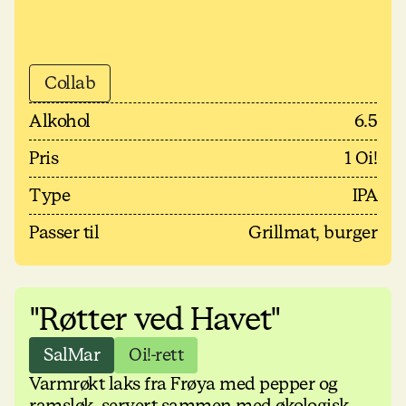
Collab
Alkohol
6.5
Pris
1 Oi!
Type
IPA
Passer til
Grillmat, burger
"Røtter ved Havet"
SalMar
Oi!-rett
Varmrøkt laks fra Frøya med pepper og
ramsløk, servert sammen med økologisk