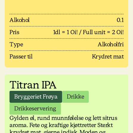
Alkohol
0.1
Pris
1dl = 1 Oi! / Full unit = 2 Oi!
Type
Alkoholfri
Passer til
Krydret mat
Titran IPA
Bryggeriet Frøya
Drikke
Drikkeservering
Gylden øl, rund munnfølelse og lett sitrus
aroma. Fete og kraftige kjøttretter Sterkt
krydret mat, gjerne indisk. Moden og