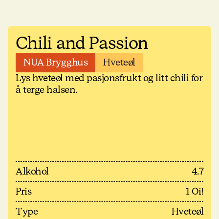
Chili and Passion
NUA Brygghus
Hveteøl
Lys hveteøl med pasjonsfrukt og litt chili for
å terge halsen.
Alkohol
4.7
Pris
1 Oi!
Type
Hveteøl