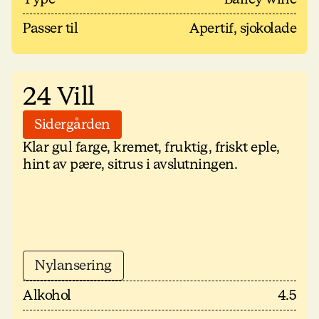
Passer til
Apertif, sjokolade
24 Vill
Sidergården
Klar gul farge, kremet, fruktig, friskt eple,
hint av pære, sitrus i avslutningen.
Nylansering
Alkohol
4.5