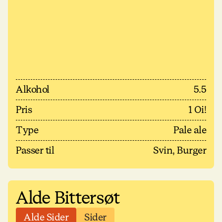
Alkohol
5.5
Pris
1 Oi!
Type
Pale ale
Passer til
Svin, Burger
Alde Bittersøt
Alde Sider
Sider