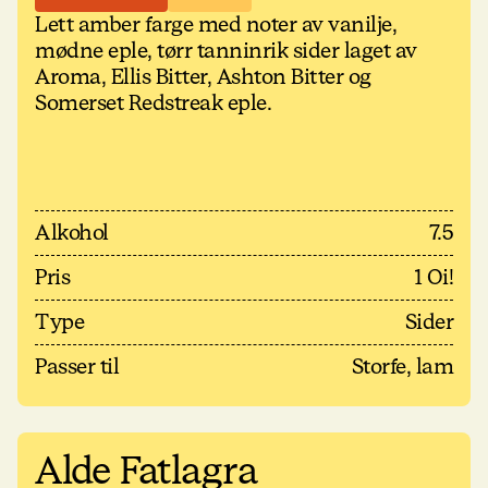
Lett amber farge med noter av vanilje,
mødne eple, tørr tanninrik sider laget av
Aroma, Ellis Bitter, Ashton Bitter og
Somerset Redstreak eple.
Alkohol
7.5
Pris
1 Oi!
Type
Sider
Passer til
Storfe, lam
Alde Fatlagra