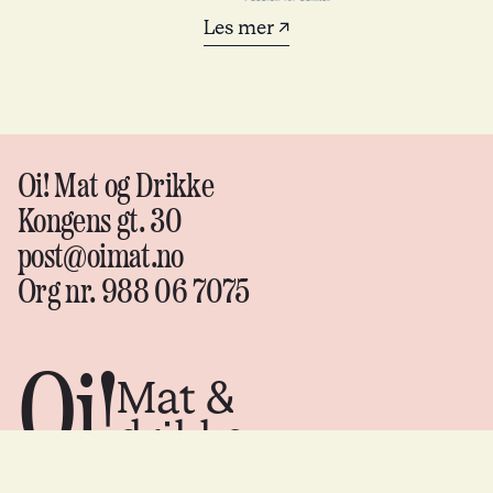
Les mer ↗
Oi! Mat og Drikke
Kongens gt. 30
post@oimat.no
Org nr. 988 06 7075
Oi!
Mat &
drikke