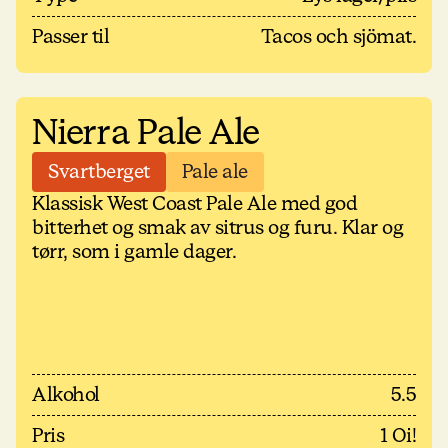
Passer til
Tacos och sjömat.
Nierra Pale Ale
Svartberget
Pale ale
Klassisk West Coast Pale Ale med god
bitterhet og smak av sitrus og furu. Klar og
tørr, som i gamle dager.
Alkohol
5.5
Pris
1 Oi!