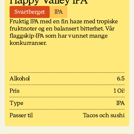
Happy Valley IPA
Svartberget
IPA
Fruktig IPA med en fin haze med tropiske
fruktnoter og en balansert bitterhet. Vår
flaggskip-IPA som har vunnet mange
konkurranser.
Alkohol
6.5
Pris
1 Oi!
Type
IPA
Passer til
Tacos och sushi