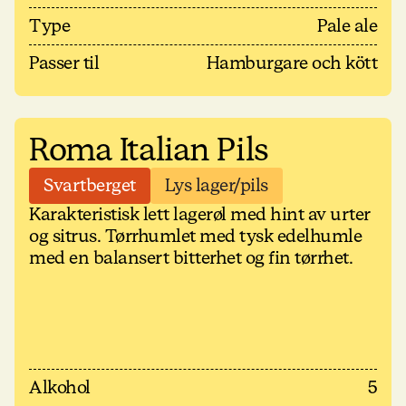
Type
Pale ale
Passer til
Hamburgare och kött
Roma Italian Pils
Svartberget
Lys lager/pils
Karakteristisk lett lagerøl med hint av urter
og sitrus. Tørrhumlet med tysk edelhumle
med en balansert bitterhet og fin tørrhet.
Alkohol
5