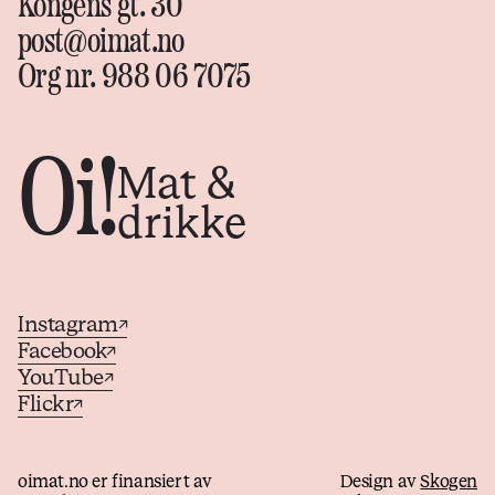
Kongens gt. 30
post@oimat.no
Org nr. 988 06 7075
Oi!
Mat &
drikke
Instagram
↗
Facebook
↗
YouTube
↗
Flickr
↗
oimat.no er finansiert av
Design av
Skogen