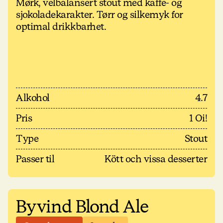
Mørk, velbalansert stout med kaffe- og
sjokoladekarakter. Tørr og silkemyk for
optimal drikkbarhet.
Alkohol
4.7
Pris
1 Oi!
Type
Stout
Passer til
Kött och vissa desserter
Byvind Blond Ale