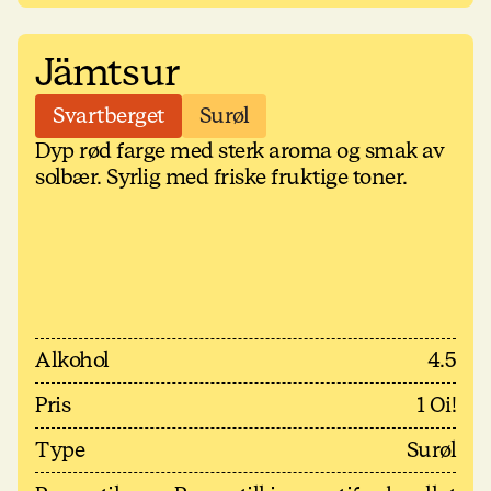
Jämtsur
Svartberget
Surøl
Dyp rød farge med sterk aroma og smak av
solbær. Syrlig med friske fruktige toner.
Alkohol
4.5
Pris
1 Oi!
Type
Surøl