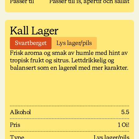
Passer til
Passer till is, apertif och sallat
Kall Lager
Svartberget
Lys lager/pils
Frisk aroma og smak av humle med hint av
tropisk frukt og sitrus. Lettdrikkelig og
balansert som en lagerøl med mer karakter.
Alkohol
5.5
Pris
1 Oi!
Type
Lys lager/pils