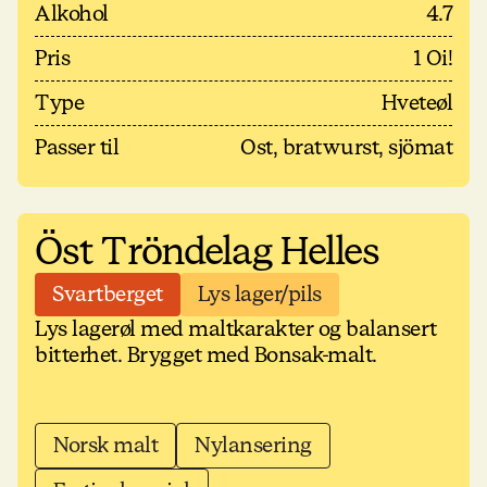
Alkohol
4.7
Pris
1 Oi!
Type
Hveteøl
Passer til
Ost, bratwurst, sjömat
Öst Tröndelag Helles
Svartberget
Lys lager/pils
Lys lagerøl med maltkarakter og balansert
bitterhet. Brygget med Bonsak-malt.
Norsk malt
Nylansering