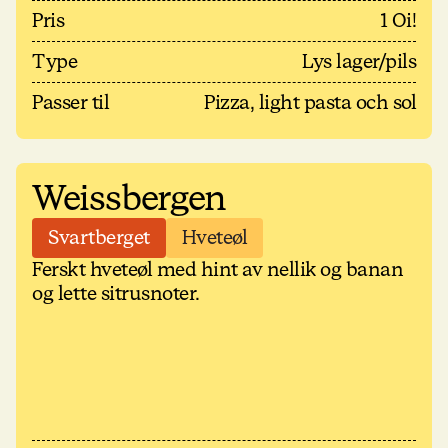
Pris
1 Oi!
Type
Lys lager/pils
Passer til
Pizza, light pasta och sol
Weissbergen
Svartberget
Hveteøl
Ferskt hveteøl med hint av nellik og banan
og lette sitrusnoter.