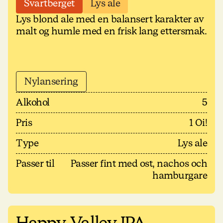
Svartberget
Lys ale
Lys blond ale med en balansert karakter av
malt og humle med en frisk lang ettersmak.
Nylansering
Alkohol
5
Pris
1 Oi!
Type
Lys ale
Passer til
Passer fint med ost, nachos och
hamburgare