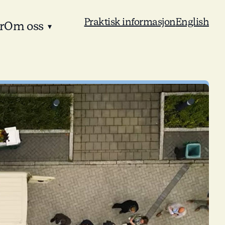
Praktisk informasjon
English
r
Om oss
▾