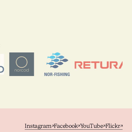
e
Instagram
Facebook
YouTube
Flickr
↗
↗
↗
↗