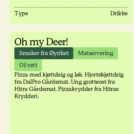
Type
Drikke
Oh my Deer!
Smaker fra Øyriket
Matservering
Oi!-rett
Pizza med kjøttdeig og løk. Hjortekjøttdeig
fra DalPro Gårdsmat. Ung grotteost fra
Hitra Gårdsmat. Pizzakrydder fra Hitras
Krydderi.