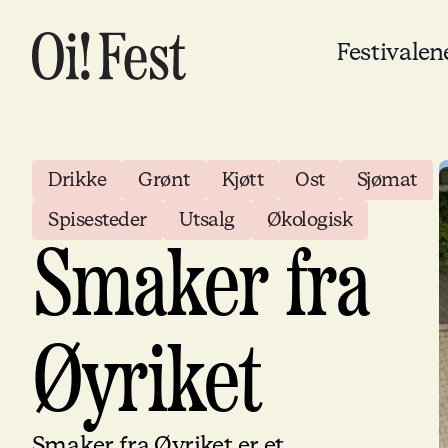
Festivalen
Drikke
Grønt
Kjøtt
Ost
Sjømat
Spisesteder
Utsalg
Økologisk
Smaker fra
Øyriket
Smaker fra Øyriket er et