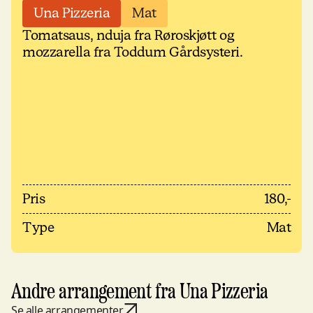
Una Pizzeria
Mat
Tomatsaus, nduja fra Røroskjøtt og
mozzarella fra Toddum Gårdsysteri.
Pris
180,-
Type
Mat
Andre arrangement fra Una Pizzeria
Se alle arrangementer