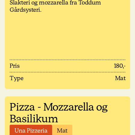
Slakteri og mozzarella fra Toddum
Gårdsysteri.
Pris
180,-
Type
Mat
Pizza - Mozzarella og
Basilikum
Una Pizzeria
Mat