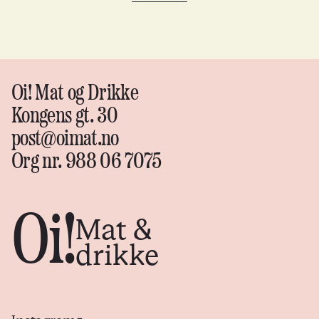
Oi! Mat og Drikke
Kongens gt. 30
post@oimat.no
Org nr. 988 06 7075
Oi!
Mat &
drikke