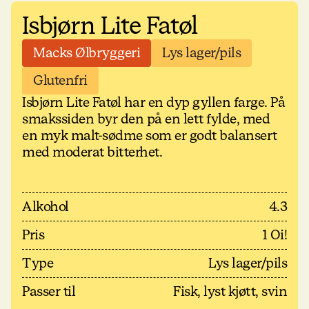
Isbjørn Lite Fatøl
Macks Ølbryggeri
Lys lager/pils
Glutenfri
Isbjørn Lite Fatøl har en dyp gyllen farge. På
smakssiden byr den på en lett fylde, med
en myk malt-sødme som er godt balansert
med moderat bitterhet.
Alkohol
4.3
Pris
1 Oi!
Type
Lys lager/pils
Passer til
Fisk, lyst kjøtt, svin