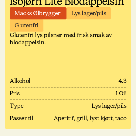
Isbjørn Lite Blodappelsin
Macks Ølbryggeri
Lys lager/pils
Glutenfri
Glutenfri lys pilsner med frisk smak av
blodappelsin.
Alkohol
4.3
Pris
1 Oi!
Type
Lys lager/pils
Passer til
Aperitif, grill, lyst kjøtt, taco