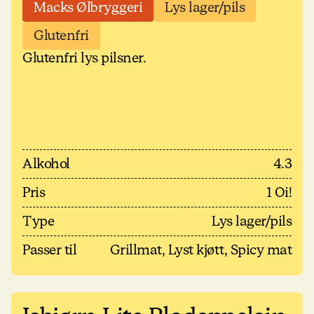
Macks Ølbryggeri
Lys lager/pils
Glutenfri
Glutenfri lys pilsner.
Alkohol
4.3
Pris
1 Oi!
Type
Lys lager/pils
Passer til
Grillmat, Lyst kjøtt, Spicy mat