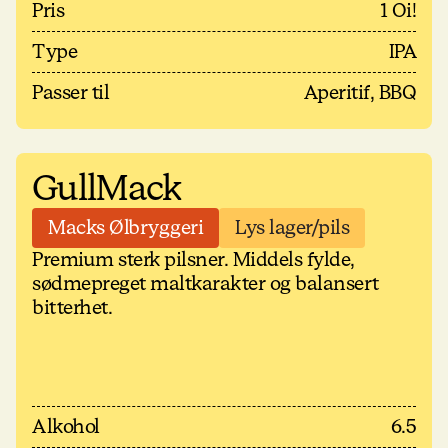
Pris
1 Oi!
Type
IPA
Passer til
Aperitif, BBQ
GullMack
Macks Ølbryggeri
Lys lager/pils
Premium sterk pilsner. Middels fylde,
sødmepreget maltkarakter og balansert
bitterhet.
Alkohol
6.5