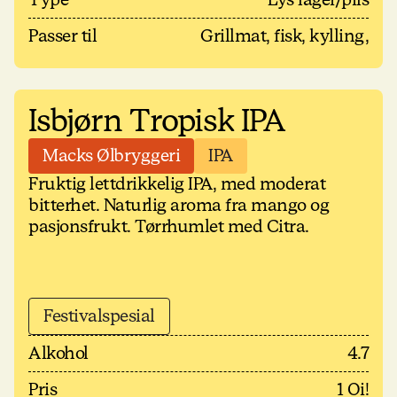
Passer til
Grillmat, fisk, kylling,
Isbjørn Tropisk IPA
Macks Ølbryggeri
IPA
Fruktig lettdrikkelig IPA, med moderat
bitterhet. Naturlig aroma fra mango og
pasjonsfrukt. Tørrhumlet med Citra.
Festivalspesial
Alkohol
4.7
Pris
1 Oi!