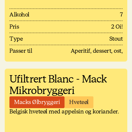
Alkohol
7
Pris
2 Oi!
Type
Stout
Passer til
Aperitif, dessert, ost,
Ufiltrert Blanc - Mack
Mikrobryggeri
Macks Ølbryggeri
Hveteøl
Belgisk hveteøl med appelsin og koriander.