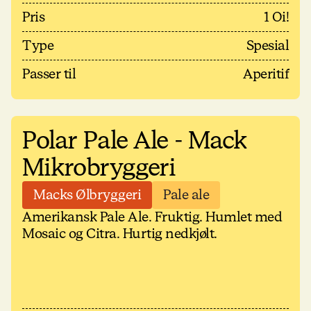
Pris
1 Oi!
Type
Spesial
Passer til
Aperitif
Polar Pale Ale - Mack
Mikrobryggeri
Macks Ølbryggeri
Pale ale
Amerikansk Pale Ale. Fruktig. Humlet med
Mosaic og Citra. Hurtig nedkjølt.