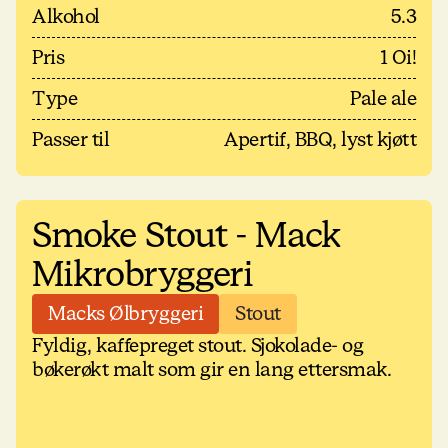
Alkohol
5.3
Pris
1 Oi!
Type
Pale ale
Passer til
Apertif, BBQ, lyst kjøtt
Smoke Stout - Mack
Mikrobryggeri
Macks Ølbryggeri
Stout
Fyldig, kaffepreget stout. Sjokolade- og
bøkerøkt malt som gir en lang ettersmak.