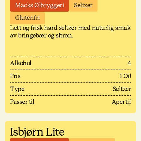
Macks Ølbryggeri
Seltzer
Glutenfri
Lett og frisk hard seltzer med naturlig smak
av bringebær og sitron.
Alkohol
4
Pris
1 Oi!
Type
Seltzer
Passer til
Apertif
Isbjørn Lite