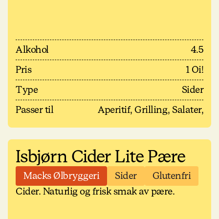
Alkohol
4.5
Pris
1 Oi!
Type
Sider
Passer til
Aperitif, Grilling, Salater,
Isbjørn Cider Lite Pære
Macks Ølbryggeri
Sider
Glutenfri
Cider. Naturlig og frisk smak av pære.