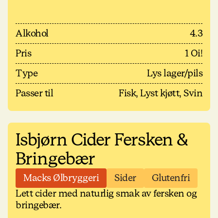
Alkohol
4.3
Pris
1 Oi!
Type
Lys lager/pils
Passer til
Fisk, Lyst kjøtt, Svin
Isbjørn Cider Fersken &
Bringebær
Macks Ølbryggeri
Sider
Glutenfri
Lett cider med naturlig smak av fersken og
bringebær.