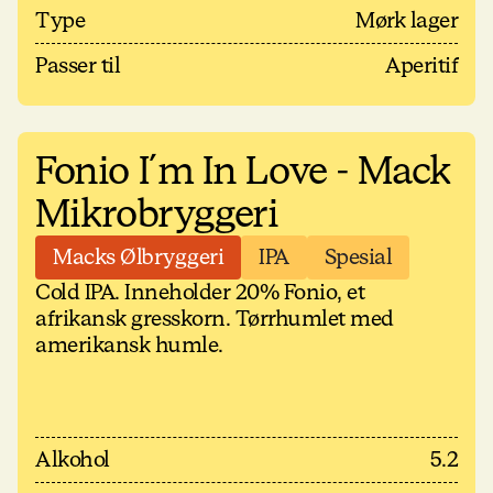
Type
Mørk lager
Passer til
Aperitif
Fonio I´m In Love - Mack
Mikrobryggeri
Macks Ølbryggeri
IPA
Spesial
Cold IPA. Inneholder 20% Fonio, et
afrikansk gresskorn. Tørrhumlet med
amerikansk humle.
Alkohol
5.2