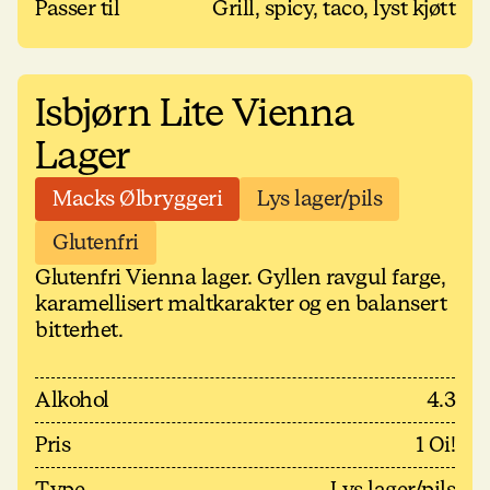
Passer til
Grill, spicy, taco, lyst kjøtt
Isbjørn Lite Vienna
Lager
Macks Ølbryggeri
Lys lager/pils
Glutenfri
Glutenfri Vienna lager. Gyllen ravgul farge,
karamellisert maltkarakter og en balansert
bitterhet.
Alkohol
4.3
Pris
1 Oi!
Type
Lys lager/pils