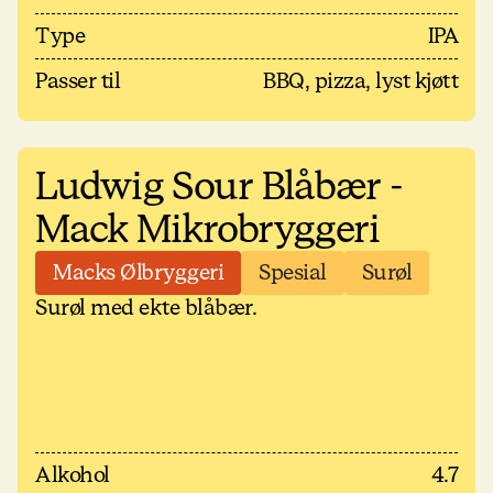
Type
IPA
Passer til
BBQ, pizza, lyst kjøtt
Ludwig Sour Blåbær -
Mack Mikrobryggeri
Macks Ølbryggeri
Spesial
Surøl
Surøl med ekte blåbær.
Alkohol
4.7