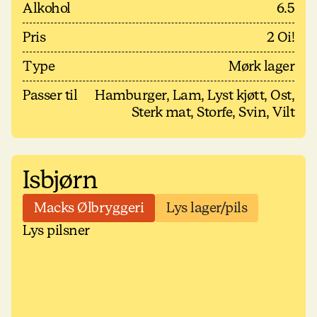
Alkohol
6.5
Pris
2 Oi!
Type
Mørk lager
Passer til
Hamburger, Lam, Lyst kjøtt, Ost,
Sterk mat, Storfe, Svin, Vilt
Isbjørn
Macks Ølbryggeri
Lys lager/pils
Lys pilsner