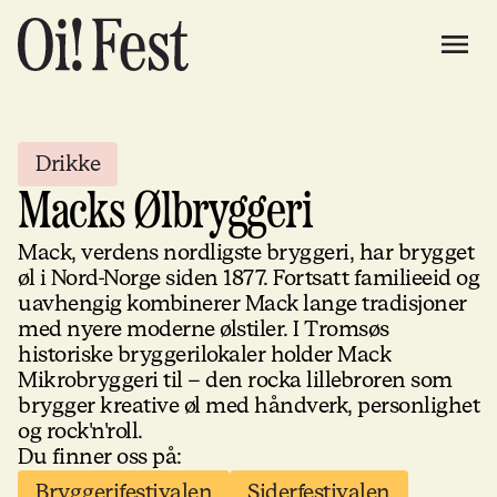
Drikke
Macks Ølbryggeri
Mack, verdens nordligste bryggeri, har brygget
øl i Nord-Norge siden 1877. Fortsatt familieeid og
uavhengig kombinerer Mack lange tradisjoner
med nyere moderne ølstiler. I Tromsøs
historiske bryggerilokaler holder Mack
Mikrobryggeri til – den rocka lillebroren som
brygger kreative øl med håndverk, personlighet
og rock'n'roll.
Du finner oss på:
Bryggerifestivalen
Siderfestivalen