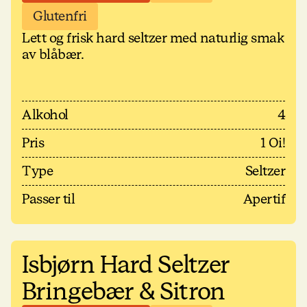
Glutenfri
Lett og frisk hard seltzer med naturlig smak
av blåbær.
Alkohol
4
Pris
1 Oi!
Type
Seltzer
Passer til
Apertif
Isbjørn Hard Seltzer
Bringebær & Sitron