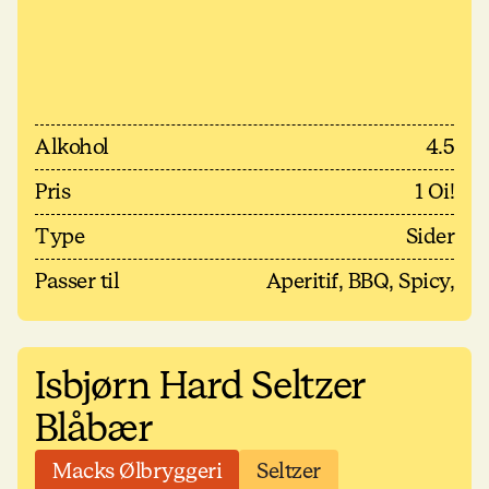
Alkohol
4.5
Pris
1 Oi!
Type
Sider
Passer til
Aperitif, BBQ, Spicy,
Isbjørn Hard Seltzer
Blåbær
Macks Ølbryggeri
Seltzer