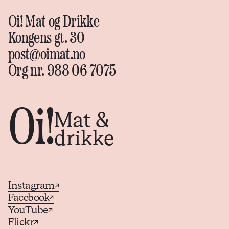
Oi! Mat og Drikke
Kongens gt. 30
post@oimat.no
Org nr. 988 06 7075
Oi!
Mat &
drikke
Instagram
↗
Facebook
↗
YouTube
↗
Flickr
↗