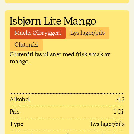
Isbjørn Lite Mango
Macks Ølbryggeri
Lys lager/pils
Glutenfri
Glutenfri lys pilsner med frisk smak av
mango.
Alkohol
4.3
Pris
1 Oi!
Type
Lys lager/pils