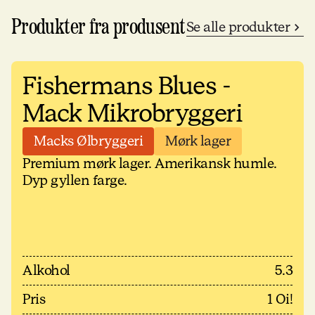
Produkter fra produsent
Se alle produkter
Fishermans Blues -
Mack Mikrobryggeri
Macks Ølbryggeri
Mørk lager
Premium mørk lager. Amerikansk humle.
Dyp gyllen farge.
Alkohol
5.3
Pris
1 Oi!