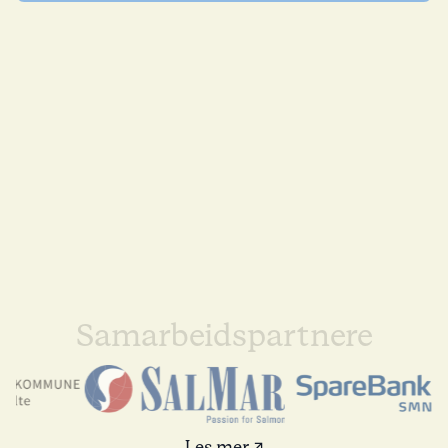
Samarbeidspartnere
Les mer ↗