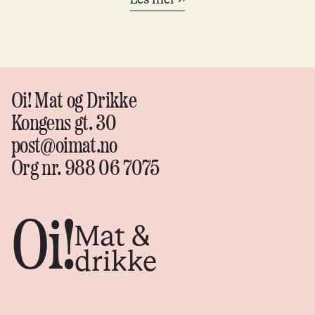
Oi! Mat og Drikke
Kongens gt. 30
post@oimat.no
Org nr. 988 06 7075
Oi!
Mat &
drikke