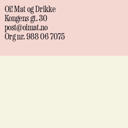
Oi! Mat og Drikke
Kongens gt. 30
post@oimat.no
Org nr. 988 06 7075
Oi!
Mat &
drikke
Instagram
↗
Facebook
↗
YouTube
↗
Flickr
↗