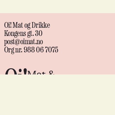
Oi! Mat og Drikke
Kongens gt. 30
post@oimat.no
Org nr. 988 06 7075
Oi!
Mat &
drikke
Instagram
↗
Facebook
↗