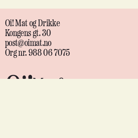
Oi! Mat og Drikke
Kongens gt. 30
post@oimat.no
Org nr. 988 06 7075
Oi!
Mat &
drikke
Instagram
↗
Facebook
↗
YouTube
↗