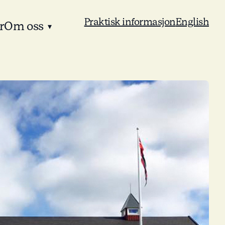
Praktisk informasjon
English
r
Om oss
▾