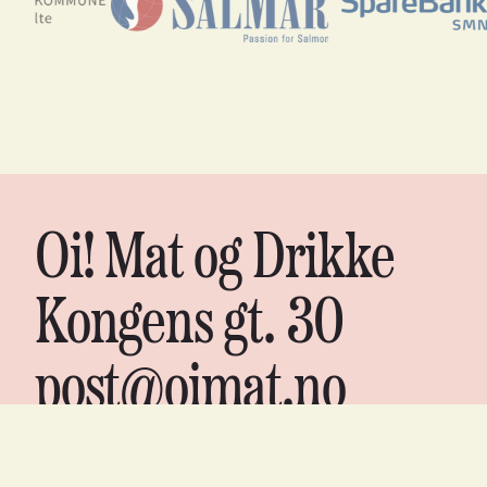
Oi! Mat og Drikke
Kongens gt. 30
post@oimat.no
Org nr. 988 06 7075