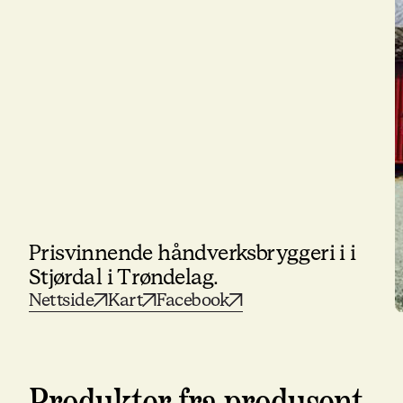
Prisvinnende håndverksbryggeri i i
Stjørdal i Trøndelag.
Nettside
Kart
Facebook