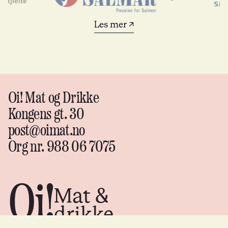
Les mer ↗
Oi! Mat og Drikke
Kongens gt. 30
post@oimat.no
Org nr. 988 06 7075
Oi!
Mat &
drikke