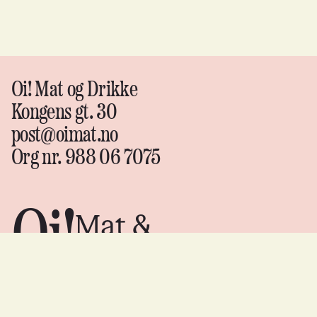
Oi! Mat og Drikke
Kongens gt. 30
post@oimat.no
Org nr. 988 06 7075
Oi!
Mat &
drikke
Instagram
↗