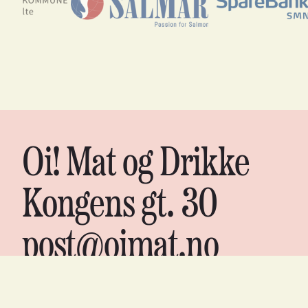
Oi! Mat og Drikke
Kongens gt. 30
post@oimat.no
Org nr. 988 06 7075