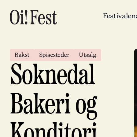
Festivalen
Bakst
Spisesteder
Utsalg
Soknedal
Bakeri og
Konditori