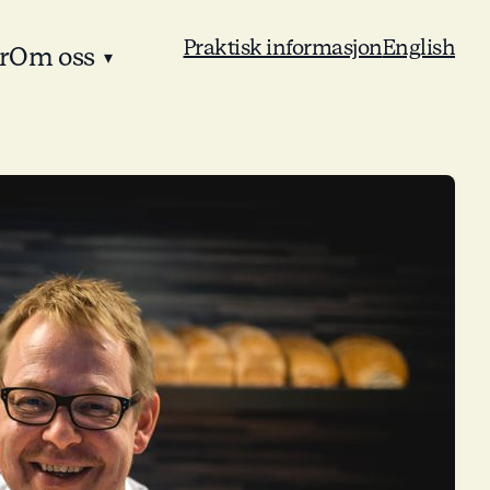
Praktisk informasjon
English
r
Om oss
▾