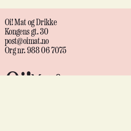
Oi! Mat og Drikke
Kongens gt. 30
post@oimat.no
Org nr. 988 06 7075
Oi!
Mat &
drikke
Instagram
↗
Facebook
↗
YouTube
↗