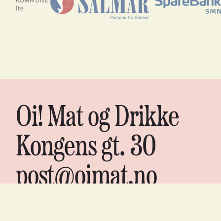
Oi! Mat og Drikke
Kongens gt. 30
post@oimat.no
Org nr. 988 06 7075