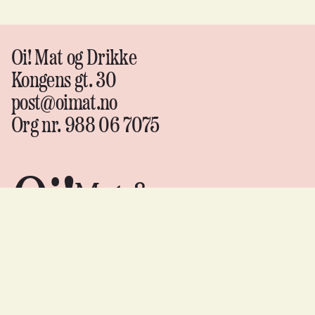
Oi! Mat og Drikke
Kongens gt. 30
post@oimat.no
Org nr. 988 06 7075
Oi!
Mat &
drikke
Instagram
↗
Facebook
↗