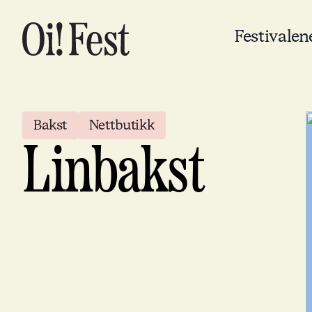
Festivalen
Bakst
Nettbutikk
Linbakst