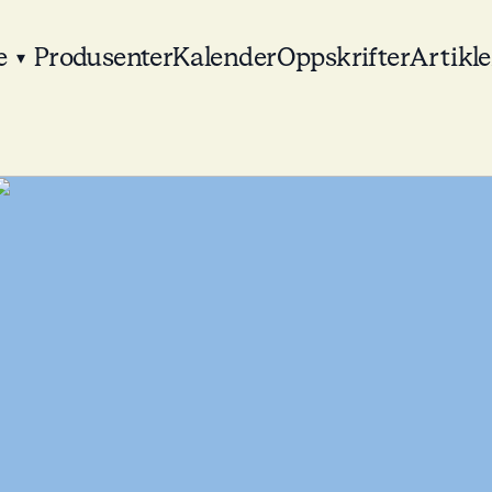
e
Produsenter
Kalender
Oppskrifter
Artikle
▾