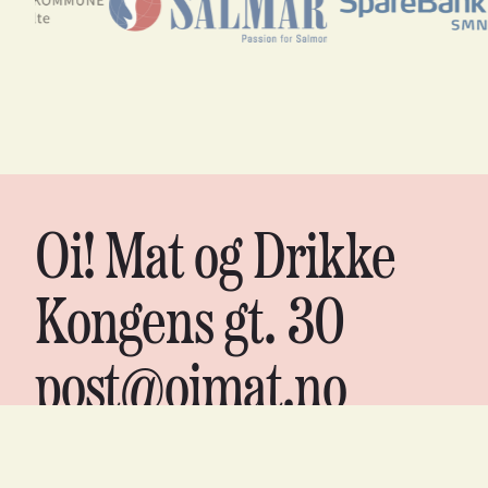
Oi! Mat og Drikke
Kongens gt. 30
post@oimat.no
Org nr. 988 06 7075