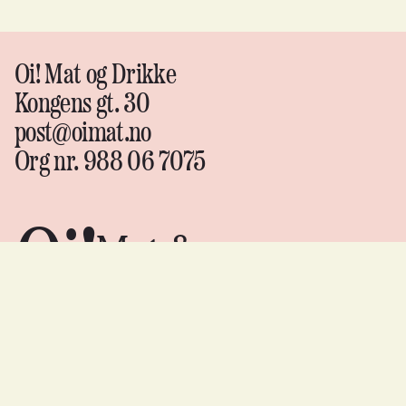
Oi! Mat og Drikke
Kongens gt. 30
post@oimat.no
Org nr. 988 06 7075
Oi!
Mat &
drikke
Instagram
↗
Facebook
↗