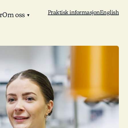
Praktisk informasjon
English
r
Om oss
▾