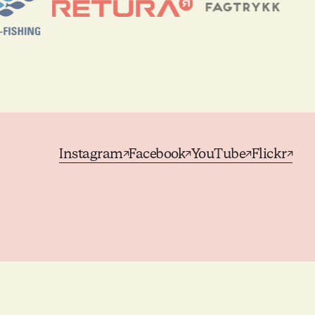
Instagram
Facebook
YouTube
Flickr
↗
↗
↗
↗