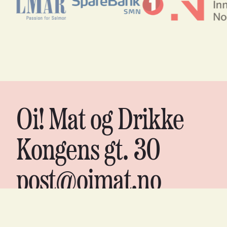
Oi! Mat og Drikke
Kongens gt. 30
post@oimat.no
Org nr. 988 06 7075