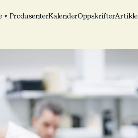
e
Produsenter
Kalender
Oppskrifter
Artikle
▾
ettverk