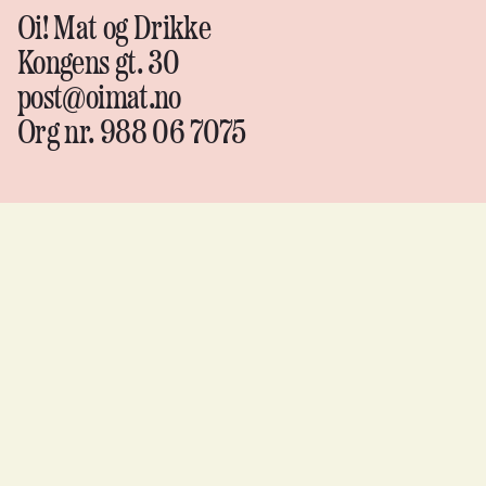
Oi! Mat og Drikke
Kongens gt. 30
post@oimat.no
Org nr. 988 06 7075
Oi!
Mat &
drikke
Instagram
↗
Facebook
↗
YouTube
↗
Flickr
↗