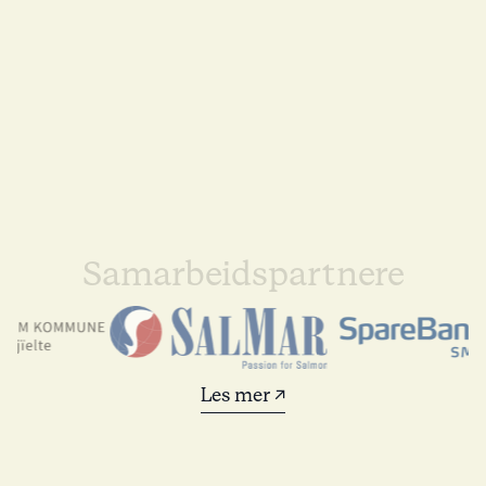
Samarbeidspartnere
Les mer ↗