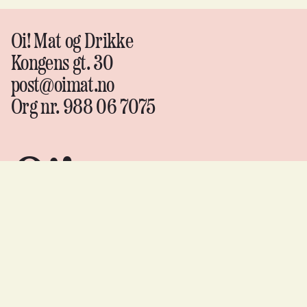
Oi! Mat og Drikke
Kongens gt. 30
post@oimat.no
Org nr. 988 06 7075
Oi!
Mat &
drikke
Instagram
↗
Facebook
↗
YouTube
↗