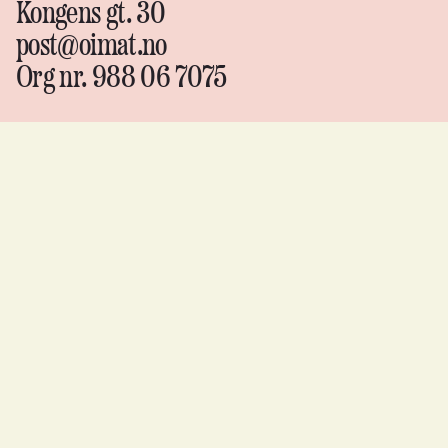
Kongens gt. 30
post@oimat.no
Org nr. 988 06 7075
Oi!
Mat &
drikke
Instagram
↗
Facebook
↗
YouTube
↗
Flickr
↗
oimat.no er finansiert av
Design av
Skogen