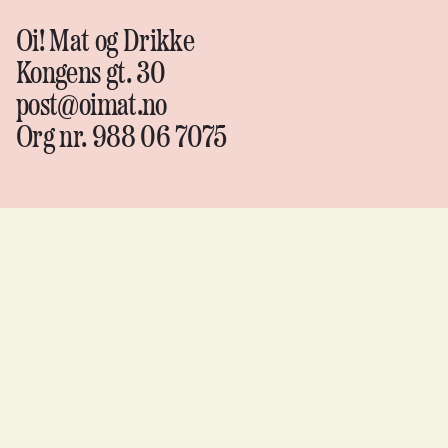
Oi! Mat og Drikke
Kongens gt. 30
post@oimat.no
Org nr. 988 06 7075
Oi!
Mat &
drikke
Instagram
↗
Facebook
↗
YouTube
↗
Flickr
↗