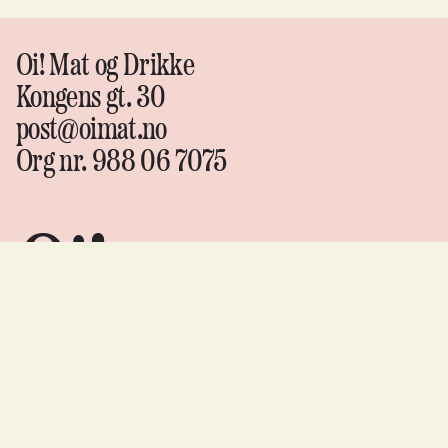
Oi! Mat og Drikke
Kongens gt. 30
post@oimat.no
Org nr. 988 06 7075
Oi!
Mat &
drikke
Instagram
↗
Facebook
↗
YouTube
↗