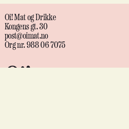
Oi! Mat og Drikke
Kongens gt. 30
post@oimat.no
Org nr. 988 06 7075
Oi!
Mat &
drikke
Instagram
↗
Facebook
↗
YouTube
↗