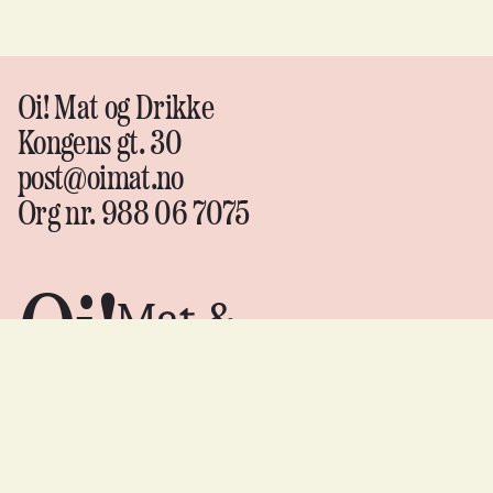
Oi! Mat og Drikke
Kongens gt. 30
post@oimat.no
Org nr. 988 06 7075
Oi!
Mat &
drikke
Instagram
↗
Facebook
↗