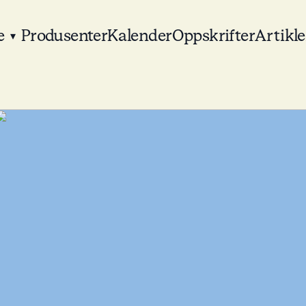
e
Produsenter
Kalender
Oppskrifter
Artikle
▾