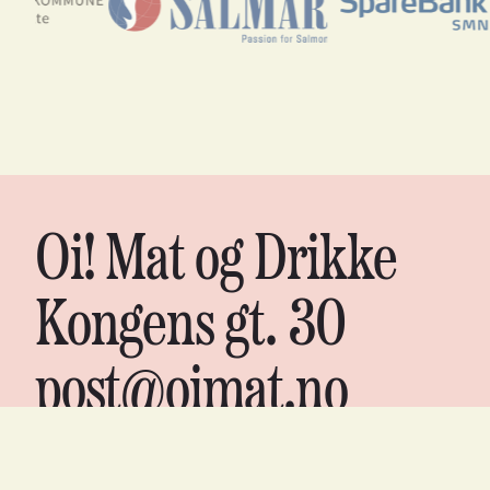
Oi! Mat og Drikke
Kongens gt. 30
post@oimat.no
Org nr. 988 06 7075