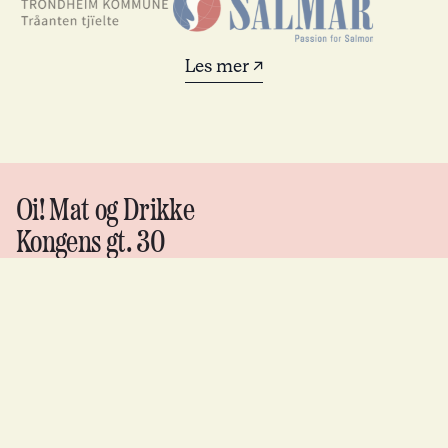
Les mer ↗
Oi! Mat og Drikke
Kongens gt. 30
post@oimat.no
Org nr. 988 06 7075
Oi!
Mat &
drikke