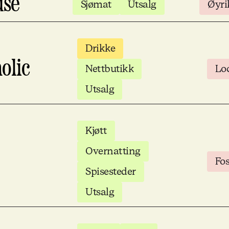
use
Sjømat
Utsalg
Øyri
Drikke
olic
Nettbutikk
Lo
Utsalg
Kjøtt
Overnatting
Fo
Spisesteder
Utsalg