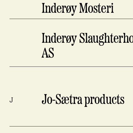
Inderøy Mosteri
Inderøy Slaughterh
AS
Jo-Sætra products
J