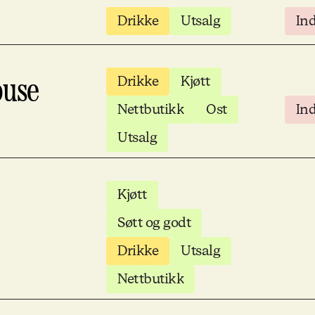
Drikke
Utsalg
In
Drikke
Kjøtt
ouse
Nettbutikk
Ost
In
Utsalg
Kjøtt
Søtt og godt
Drikke
Utsalg
Nettbutikk