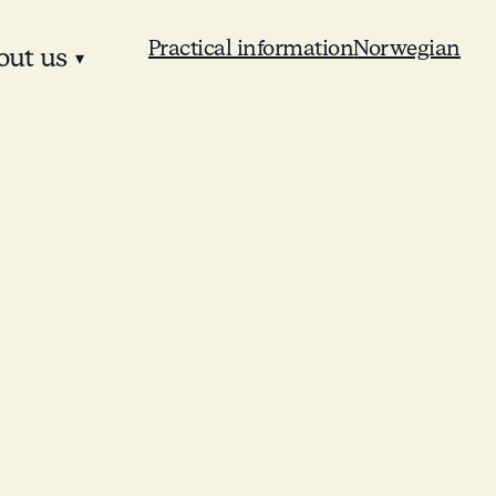
Practical information
Norwegian
out us
▾