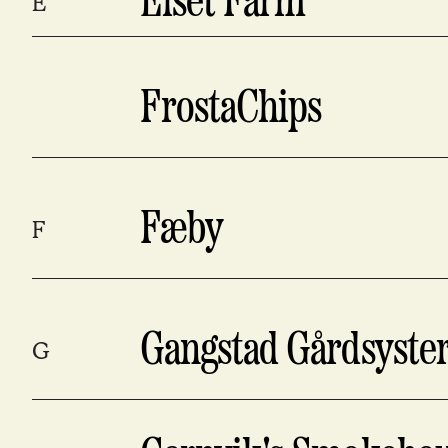
Elset Farm
E
FrostaChips
Fæby
F
Gangstad Gårdsyster
G