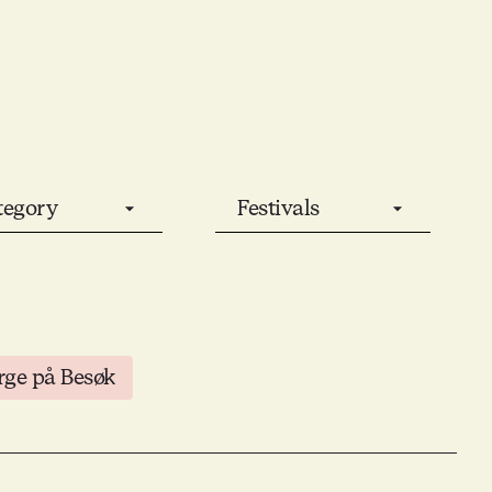
tegory
Festivals
rge på Besøk