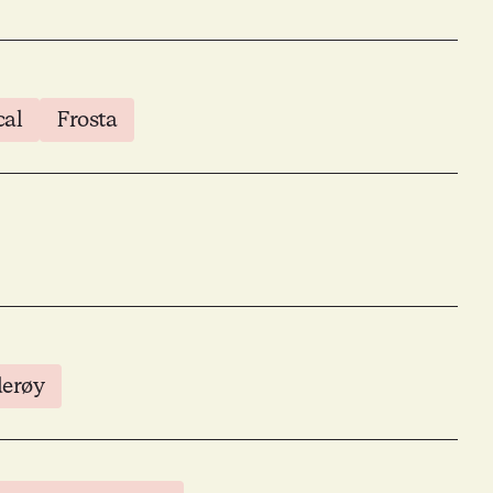
cal
Frosta
derøy