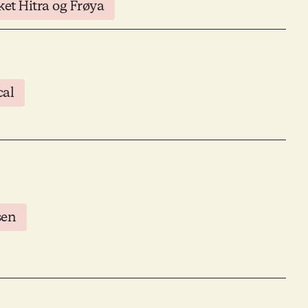
ket Hitra og Frøya
cal
sen