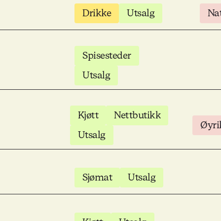
Drikke
Utsalg
Na
Spisesteder
Utsalg
Kjøtt
Nettbutikk
Øyri
Utsalg
Sjømat
Utsalg