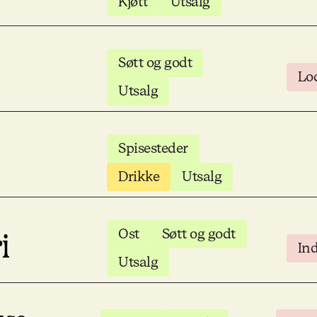
Kjøtt
Utsalg
Søtt og godt
Lo
Utsalg
Spisesteder
Drikke
Utsalg
Ost
Søtt og godt
i
In
Utsalg