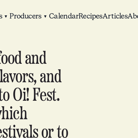
s
Producers
Calendar
Recipes
Articles
Ab
▾
▾
food and
lavors, and
to Oi! Fest.
which
stivals or to