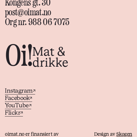
Kongens gt. 30
post@oimat.no
Org nr. 988 06 7075
Oi!
Mat &
drikke
Instagram
↗
Facebook
↗
YouTube
↗
Flickr
↗
oimat.no er finansiert av
Design av
Skogen